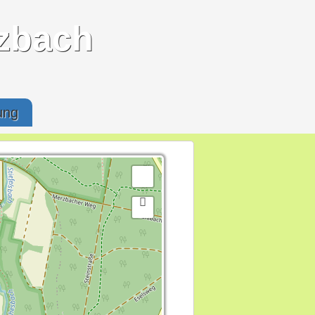
zbach
ung