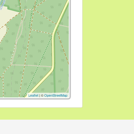
Leaflet
| ©
OpenStreetMap