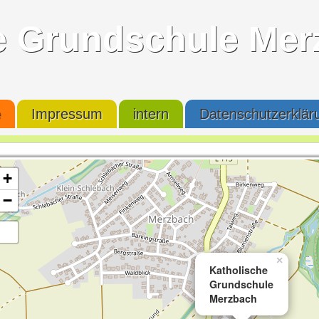
e Grundschule Mer
e
Impressum
intern
Datenschutzerklär
+
−
×
Katholische
Grundschule
Merzbach