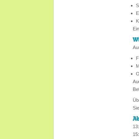
S
E
K
Ei
Wi
Au
F
M
O
Au
Be
Übe
Sie
Ab
13
15