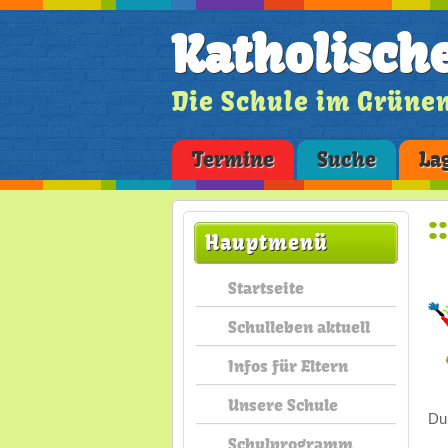
Katholisch
Die Schule im Grüne
Termine
Suche
La
:
Hauptmenü
Startseite
Schulleben aktuell
Infos für Eltern
Unsere Schule
Du
Schulprogramm