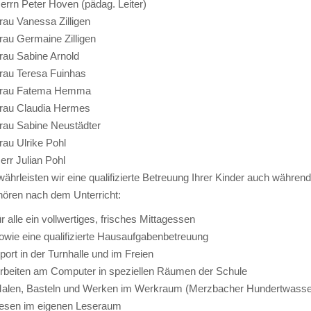
errn Peter Hoven (pädag. Leiter)
rau Vanessa Zilligen
rau Germaine Zilligen
rau Sabine Arnold
rau Teresa Fuinhas
rau Fatema Hemma
rau Claudia Hermes
rau Sabine Neustädter
rau Ulrike Pohl
err Julian Pohl
ährleisten wir eine qualifizierte Betreuung Ihrer Kinder auch während 
hören nach dem Unterricht:
ür alle ein vollwertiges, frisches Mittagessen
owie eine qualifizierte Hausaufgabenbetreuung
port in der Turnhalle und im Freien
rbeiten am Computer in speziellen Räumen der Schule
alen, Basteln und Werken im Werkraum (Merzbacher Hundertwass
esen im eigenen Leseraum