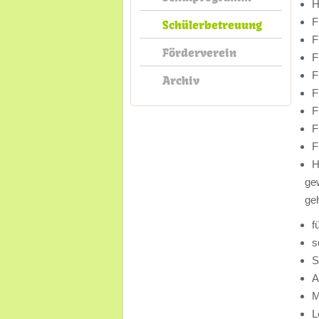
H
F
Schülerbetreuung
F
Förderverein
F
F
Archiv
F
F
F
F
H
gew
ge
f
s
S
A
M
L