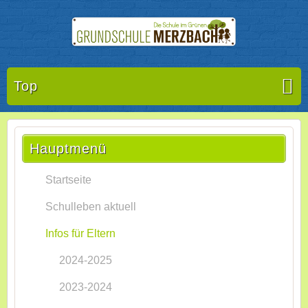
Top
Hauptmenü
Startseite
Schulleben aktuell
Infos für Eltern
2024-2025
2023-2024