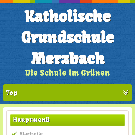
Katholische
Grundschule
Merzbach
Die Schule im Grünen
Top
Hauptmenü
Startseite